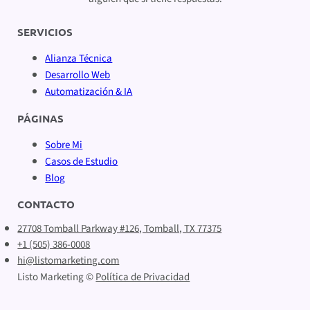
SERVICIOS
Alianza Técnica
Desarrollo Web
Automatización & IA
PÁGINAS
Sobre Mi
Casos de Estudio
Blog
CONTACTO
27708 Tomball Parkway #126, Tomball, TX 77375
+1 (505) 386-0008
hi@listomarketing.com
Listo Marketing ©
Política de Privacidad